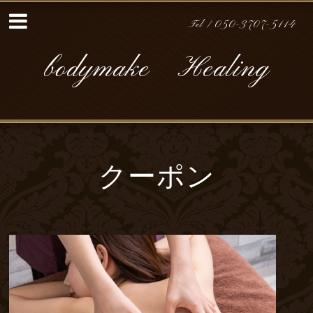
Tel /
050-3707-5114
bodymake Healing
クーポン